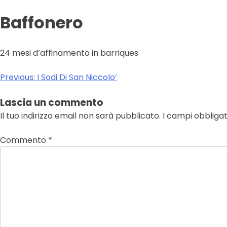
Baffonero
24 mesi d’affinamento in barriques
Navigazione
Previous:
I Sodi Di San Niccolo’
articoli
Lascia un commento
Il tuo indirizzo email non sarà pubblicato.
I campi obbliga
Commento
*